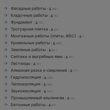
Фасадные работы
(
102 )
Кладочные работы
(
14 )
Фундамент
(
73 )
Тротуарная плитка
(
32 )
Монтажные работы (плиты, ФБС)
(
7 )
Кровельные работы
(
209 )
Земляные работы
(
64 )
Септики и выгребные ямы
(
28 )
Лестницы
(
12 )
Алмазная резка и сверление
(
17 )
Гидроизоляция
(
368 )
Теплоизоляция
(
146 )
Звукоизоляция
(
144 )
Промышленный альпинизм
(
76 )
Бетонные работы
(
67 )