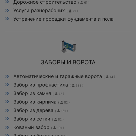
Дорожное строительство
(
61 )
Услуги разнорабочих
(
71 )
Устранение просадки фундамента и пола
ЗАБОРЫ И ВОРОТА
Автоматические и гаражные ворота
(
14 )
Забор из профнастила
(
238 )
Забор из камня
(
75 )
Забор из кирпича
(
82 )
Забор из дерева
(
151 )
Забор из сетки
(
82 )
Кованый забор
(
101 )
Забор из бетона