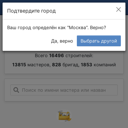
Подтвердите город
Каталог мастеров и
Ваш город определён как "Москва". Верно?
строительных компаний
Да, верно
Выбрать другой
Всего
16496
строителей:
13815
мастеров,
828
бригад,
1853
компаний