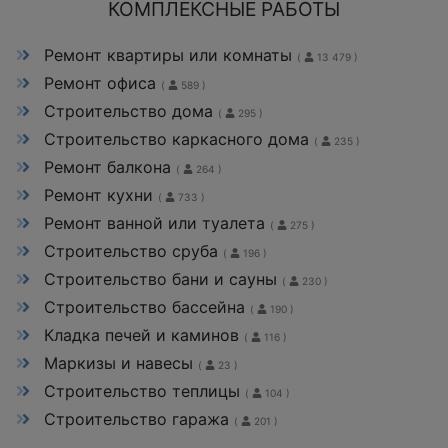
КОМПЛЕКСНЫЕ РАБОТЫ
Ремонт квартиры или комнаты
(
13 479 )
Ремонт офиса
(
589 )
Строительство дома
(
295 )
Строительство каркасного дома
(
235 )
Ремонт балкона
(
264 )
Ремонт кухни
(
733 )
Ремонт ванной или туалета
(
275 )
Строительство сруба
(
196 )
Строительство бани и сауны
(
230 )
Строительство бассейна
(
190 )
Кладка печей и каминов
(
116 )
Маркизы и навесы
(
23 )
Строительство теплицы
(
104 )
Строительство гаража
(
201 )