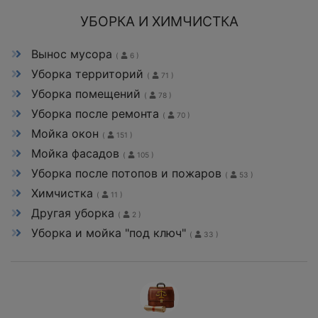
УБОРКА И ХИМЧИСТКА
Вынос мусора
(
6 )
Уборка территорий
(
71 )
Уборка помещений
(
78 )
Уборка после ремонта
(
70 )
Мойка окон
(
151 )
Мойка фасадов
(
105 )
Уборка после потопов и пожаров
(
53 )
Химчистка
(
11 )
Другая уборка
(
2 )
Уборка и мойка "под ключ"
(
33 )