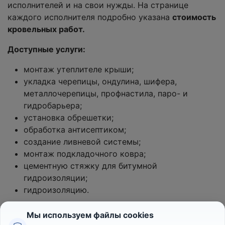
исполнителей и на свои нужды. На странице
каждого исполнителя подробно указана
стоимость
кровельных работ.
Доступные услуги:
монтаж утеплителе крыши;
укладка черепицы, ондулина, шифера,
металлочерепицы, профнастила, паро- и
гидробарьера;
установка обрешетки;
обработка антисептиком;
создание ливневой системы;
монтаж подкладочного ковра;
цементную стяжку для битумной
гидроизоляции;
гидроизоляцию.
Мы используем файлы cookies