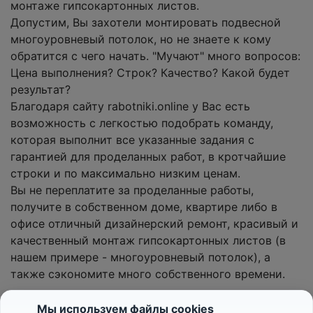
монтаже гипсокартонных листов.
Допустим, Вы захотели монтировать подвесной
многоуровневый потолок, но не знаете к кому
обратится с чего начать. "Мучают" много вопросов:
Цена выполнения? Строк? Качество? Какой будет
результат?
Благодаря сайту rabotniki.online у Вас есть
возможность с легкостью подобрать команду,
которая выполнит все указанные задания с
гарантией для проделанных работ, в кротчайшие
строки и по максимально низким ценам.
Вы не переплатите за проделанные работы,
получите в собственном доме, квартире либо в
офисе отличный дизайнерский ремонт, красивый и
качественный монтаж гипсокартонных листов (в
нашем примере - многоуровневый потолок), а
также сэкономите много собственного времени.
Мы используем файлы cookies