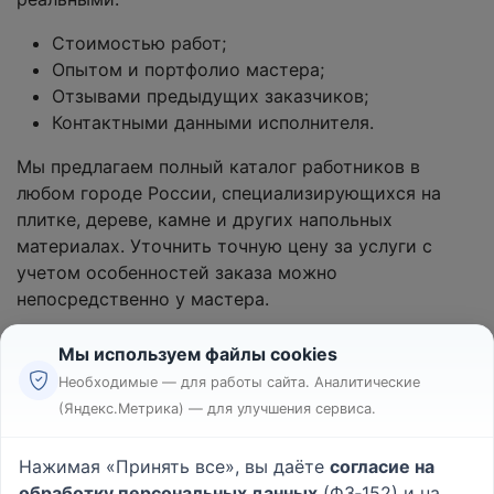
Стоимостью работ;
Опытом и портфолио мастера;
Отзывами предыдущих заказчиков;
Контактными данными исполнителя.
Мы предлагаем полный каталог работников в
любом городе России, специализирующихся на
плитке, дереве, камне и других напольных
материалах. Уточнить точную цену за услуги с
учетом особенностей заказа можно
непосредственно у мастера.
Мы используем файлы cookies
Необходимые — для работы сайта. Аналитические
(Яндекс.Метрика) — для улучшения сервиса.
Реклама
Правила
Нажимая «Принять все», вы даёте
согласие на
Пользовательское соглашение
обработку персональных данных
(ФЗ‑152) и на