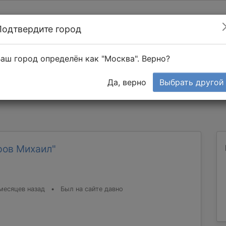
Подтвердите город
Найти мастера
т в 1-к квартире
аш город определён как "Москва". Верно?
Тендеры
Да, верно
Выбрать другой
ров Михаил"
месяцев назад
•
Был на сайте давно