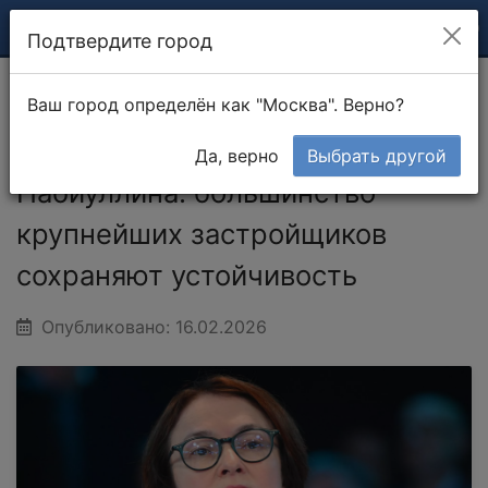
Подтвердите город
Ваш город определён как "Москва". Верно?
Главная
Новости
Набиуллина: большинство
крупнейших застройщиков сохраняют
Да, верно
Выбрать другой
устойчивость
Набиуллина: большинство
крупнейших застройщиков
сохраняют устойчивость
Опубликовано: 16.02.2026