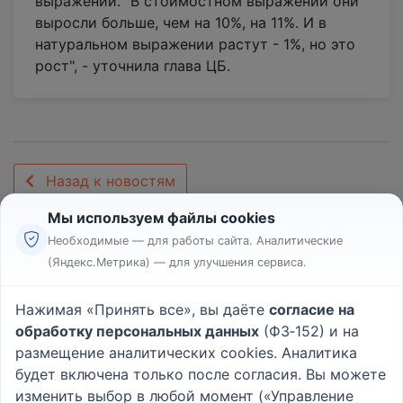
выражении. "В стоимостном выражении они
выросли больше, чем на 10%, на 11%. И в
натуральном выражении растут - 1%, но это
рост", - уточнила глава ЦБ.
Назад к новостям
Мы используем файлы cookies
Необходимые — для работы сайта. Аналитические
(Яндекс.Метрика) — для улучшения сервиса.
Реклама
Правила
Нажимая «Принять все», вы даёте
согласие на
Пользовательское соглашение
обработку персональных данных
(ФЗ‑152) и на
Политика конфиденциальности
размещение аналитических cookies. Аналитика
Вопрос - Ответ
|
О проекте
будет включена только после согласия. Вы можете
изменить выбор в любой момент («Управление