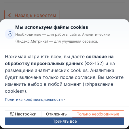
Назад к новостям
Мы используем файлы cookies
Необходимые — для работы сайта. Аналитические
(Яндекс.Метрика) — для улучшения сервиса.
Реклама
Правила
Нажимая «Принять все», вы даёте
согласие на
Пользовательское соглашение
обработку персональных данных
(ФЗ‑152) и на
Политика конфиденциальности
размещение аналитических cookies. Аналитика
Вопрос - Ответ
|
О проекте
будет включена только после согласия. Вы можете
изменить выбор в любой момент («Управление
cookies»).
© 2026
Rabotniki.online
Политика конфиденциальности
·
Настройки
Отклонить
Только необходимые
Принять все
ИНН/КПП
232503879690
Управление cookies