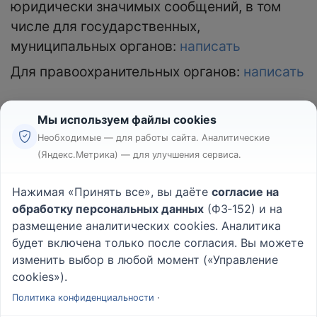
юридически значимых сообщений, в том
числе для государственных,
муниципальных органов:
написать
Для правоохранительных органов:
написать
Мы используем файлы cookies
Необходимые — для работы сайта. Аналитические
(Яндекс.Метрика) — для улучшения сервиса.
Реклама
Правила
Нажимая «Принять все», вы даёте
согласие на
Пользовательское соглашение
обработку персональных данных
(ФЗ‑152) и на
Политика конфиденциальности
размещение аналитических cookies. Аналитика
Вопрос - Ответ
|
О проекте
будет включена только после согласия. Вы можете
изменить выбор в любой момент («Управление
cookies»).
© 2026
Rabotniki.online
Политика конфиденциальности
·