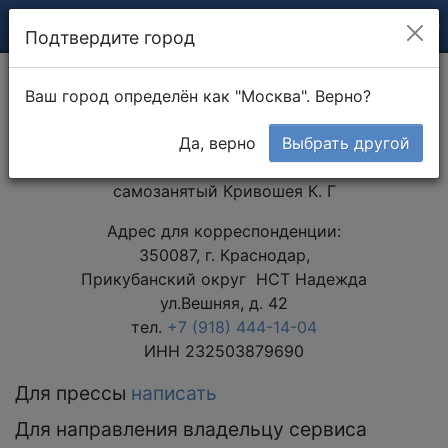
Подтвердите город
Ваш город определён как "Москва". Верно?
О проекте
Да, верно
Выбрать другой
Контактная информация
самозанятый Кривошея К. Г
Адрес для корреспонденции:
350087, г. Краснодар,
Прикубанский округ НСТ Надежда
ул.Вешняя, д. 42
тел.
+7 (918) 444-14-04
ИНН 232503879690
Для прессы
написать
Для направления владельцу сервиса