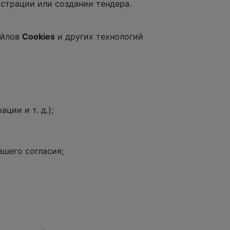
истрации или создании тендера.
айлов
Cookies
и других технологий
ии и т. д.);
ашего согласия;