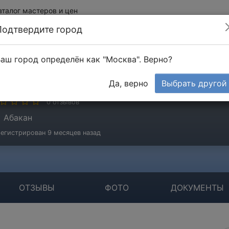
аталог мастеров и цен
Подтвердите город
аш город определён как "Москва". Верно?
еман Светлана
Да, верно
Выбрать другой
стер
0 отзывов
Абакан
егистрирован 9 месяцев назад
ОТЗЫВЫ
ФОТО
ДОКУМЕНТЫ