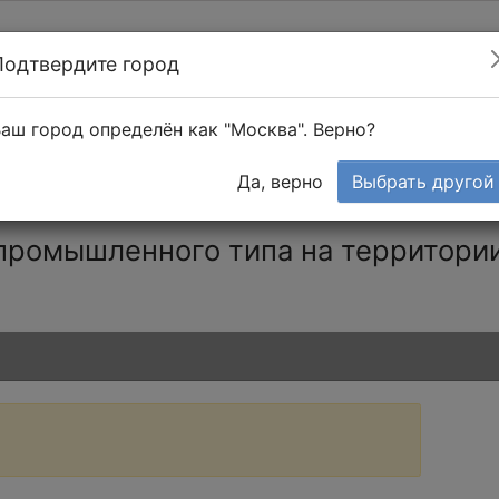
Подтвердите город
Найти мастера
т в 1-к квартире
аш город определён как "Москва". Верно?
Тендеры
Да, верно
Выбрать другой
промышленного типа на территории