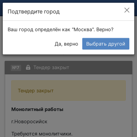
Подтвердите город
Монолитный работы
Ваш город определён как "Москва". Верно?
(Новороссийск) (Краснодарский
Да, верно
Выбрать другой
край)
Тендер закрыт
№7
Тендер закрыт
Монолитный работы
г.Новоросийск
Требуются монолитчики.